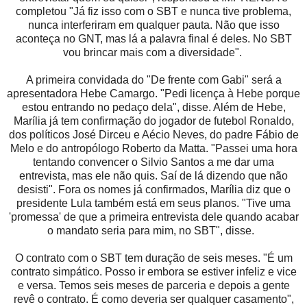
completou "Já fiz isso com o SBT e nunca tive problema,
nunca interferiram em qualquer pauta. Não que isso
aconteça no GNT, mas lá a palavra final é deles. No SBT
vou brincar mais com a diversidade".
A primeira convidada do "De frente com Gabi" será a
apresentadora Hebe Camargo. "Pedi licença à Hebe porque
estou entrando no pedaço dela", disse. Além de Hebe,
Marília já tem confirmação do jogador de futebol Ronaldo,
dos políticos José Dirceu e Aécio Neves, do padre Fábio de
Melo e do antropólogo Roberto da Matta. "Passei uma hora
tentando convencer o Silvio Santos a me dar uma
entrevista, mas ele não quis. Saí de lá dizendo que não
desisti". Fora os nomes já confirmados, Marília diz que o
presidente Lula também está em seus planos. "Tive uma
'promessa' de que a primeira entrevista dele quando acabar
o mandato seria para mim, no SBT", disse.
O contrato com o SBT tem duração de seis meses. "É um
contrato simpático. Posso ir embora se estiver infeliz e vice
e versa. Temos seis meses de parceria e depois a gente
revê o contrato. É como deveria ser qualquer casamento",