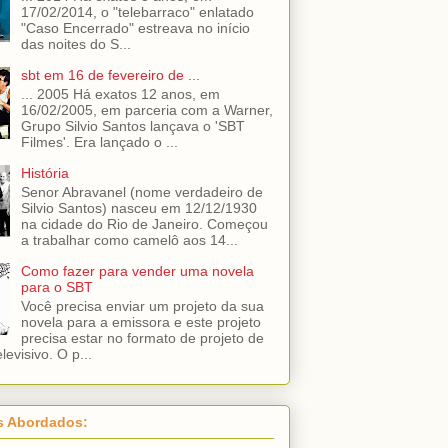
17/02/2014, o "telebarraco" enlatado
"Caso Encerrado" estreava no início
das noites do S...
sbt em 16 de fevereiro de ...
... 2005 Há exatos 12 anos, em
16/02/2005, em parceria com a Warner,
Grupo Silvio Santos lançava o 'SBT
Filmes'. Era lançado o ...
História
Senor Abravanel (nome verdadeiro de
Silvio Santos) nasceu em 12/12/1930
na cidade do Rio de Janeiro. Começou
a trabalhar como camelô aos 14...
Como fazer para vender uma novela
para o SBT
Você precisa enviar um projeto da sua
novela para a emissora e este projeto
precisa estar no formato de projeto de
levisivo. O p...
s Abordados: