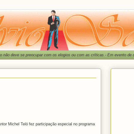
io não deve se preocupar com os elogios ou com as críticas - Em evento de
ntor Michel Teló fez participação especial no programa