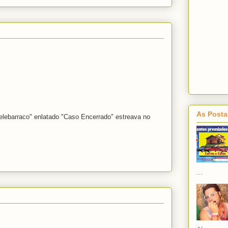
As Posta
telebarraco" enlatado "Caso Encerrado" estreava no
...