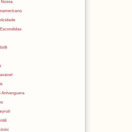
é Nossa
namericano
licidade
Escondidas
iolli
s
ravanel
is
 Anhanguera
ns
eyruti
tili
inini