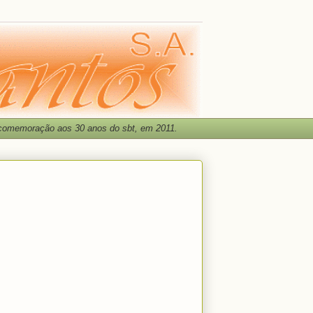
 comemoração aos 30 anos do sbt, em 2011.