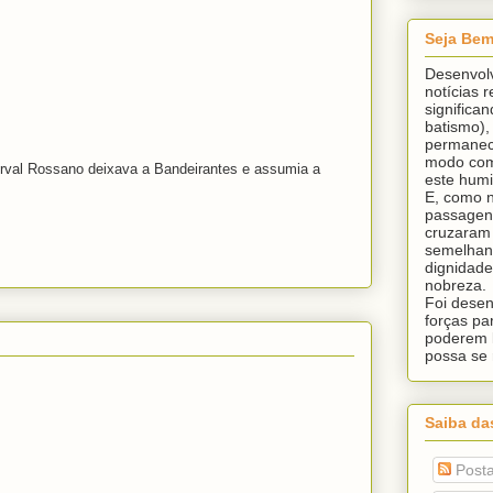
Seja Bem
Desenvolv
notícias 
significa
batismo),
permanec
modo com
erval Rossano deixava a Bandeirantes e assumia a
este humi
E, como n
passagen
cruzaram 
semelhan
dignidad
nobreza.
Foi desen
forças pa
poderem l
possa se 
Saiba da
Post