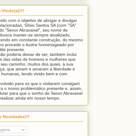
-Vindo(a)!!!
ido com o objetivo de abrigar e divulgar
relacionadas, Sílvio Santos SA (com "SA"
ndo "Senor Abravanel", seu nome de
 busca manter-se sempre atualizado,
endo em constante construção, do mesmo
o procede o ilustre homenageado por
lde presente.
ão poderia deixar de ser, também inclui
s das vidas de homens e mulheres que
seu caminho, muitos dos quais, à sua
ça, que amam e amaram a liberdade e
e humanas, tendo vivido bem e com
volvido para os que o visitarem consigam
ra o nosso problemático presente e, assim,
utar para que o sonho de Senor Abravanel
realizar ainda em nosso tempo.
s Novidades!!!
agens