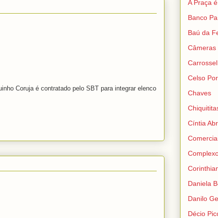
A Praça 
Banco Pa
Baú da Fe
Câmeras 
Carrossel
Celso Port
inho Coruja é contratado pelo SBT para integrar elenco
Chaves
Chiquitita
Cíntia Ab
Comercia
Complexo
Corinthia
Daniela B
Danilo Gen
Décio Picc