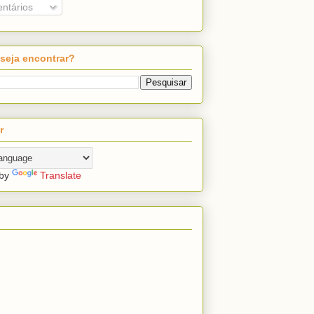
ntários
seja encontrar?
r
 by
Translate