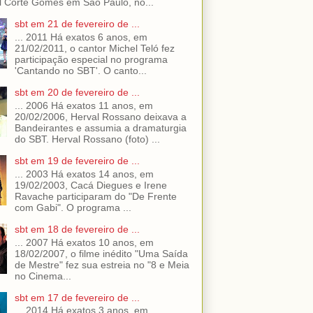
 Corte Gomes em São Paulo, no...
sbt em 21 de fevereiro de ...
... 2011 Há exatos 6 anos, em
21/02/2011, o cantor Michel Teló fez
participação especial no programa
'Cantando no SBT'. O canto...
sbt em 20 de fevereiro de ...
... 2006 Há exatos 11 anos, em
20/02/2006, Herval Rossano deixava a
Bandeirantes e assumia a dramaturgia
do SBT. Herval Rossano (foto) ...
sbt em 19 de fevereiro de ...
... 2003 Há exatos 14 anos, em
19/02/2003, Cacá Diegues e Irene
Ravache participaram do "De Frente
com Gabi". O programa ...
sbt em 18 de fevereiro de ...
... 2007 Há exatos 10 anos, em
18/02/2007, o filme inédito "Uma Saída
de Mestre" fez sua estreia no "8 e Meia
no Cinema...
sbt em 17 de fevereiro de ...
... 2014 Há exatos 3 anos, em